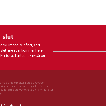
 slut
ekonkurrence. Vi håber, at du
 slut, men der kommer flere
er jer et fantastisk nytår og
 med Simple Digital. Data opbevares i
ølgende når det er videregivet til Ballerup
det gøres til data@whothat.app - Vi vil herefter
agnen.
tik
Cookiepolitik