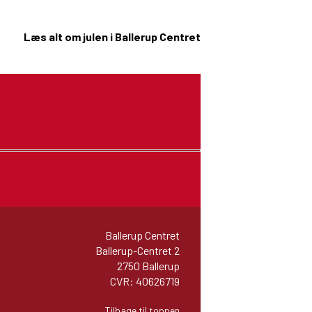
Læs alt om julen i Ballerup Centret
Ballerup Centret
Ballerup-Centret 2
2750 Ballerup
CVR: 40626719
Tilbage til toppen