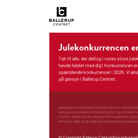
Julekonkurrencen er
Tak til alle, der deltog i vores store jul
havde heldet med dig! Konkurrencen er
spændende konkurrencer i 2026. Vi ønsk
på gensyn i Ballerup Centret.
Kampagnen udbydes af Ballerup Centret i samarbejde
kampagneperioden af Simple Digital, og slettes efterf
Centret. Ønsker du din data fjernet fra systemet, kan 
slette din data og du deltager samtidig ikke i kamp
© Copyright Ballerup Centret
Privatlivspoli